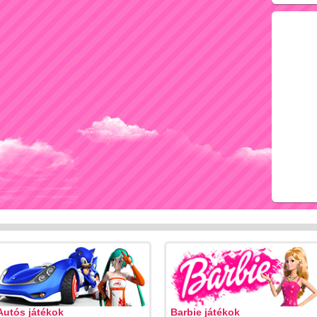
Autós játékok
Barbie játékok