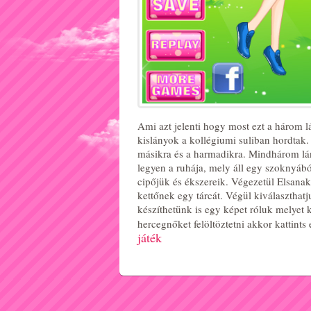
Ami azt jelenti hogy most ezt a három l
kislányok a kollégiumi suliban hordtak. 
másikra és a harmadikra. Mindhárom lán
legyen a ruhája, mely áll egy szoknyábó
cipőjük és ékszereik. Végezetül Elsana
kettőnek egy tárcát. Végül kiválaszthat
készíthetünk is egy képet róluk melyet 
hercegnőket felöltöztetni akkor kattints
játék