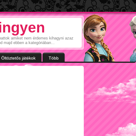
 ingyen
álhattok amiket nem érdemes kihagyni azaz
od majd ebben a kategóriában...
Öltöztetős játékok
Több