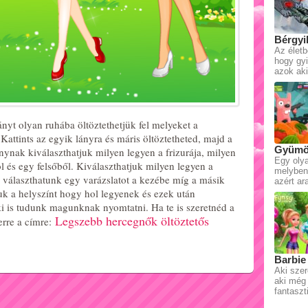
Bérgyi
Az életb
hogy gyi
azok ak
ányt olyan ruhába öltöztethetjük fel melyeket a
Kattints az egyik lányra és máris öltöztetheted, majd a
Gyümöl
ynak kiválaszthatjuk milyen legyen a frizurája, milyen
Egy olya
l és egy felsőből. Kiválaszthatjuk milyen legyen a
melyben 
k választhatunk egy varázslatot a kezébe míg a másik
azért a
juk a helyszínt hogy hol legyenek és ezek után
ki is tudunk magunknak nyomtatni. Ha te is szeretnéd a
Legszebb hercegnők öltöztetős
 erre a címre:
Barbie
Aki szer
aki még 
fantaszt