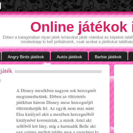
Online játékok
Ebben a kategóriában olyan játék leírásokat játék videókat és képeket tal
mindenképp ki kell próbálnotok, csak azokat a játékokat találhat
Angry Birds játékok
Autós játékok
Barbie játékok
játék
2
A Disney mesékben nagyon sok hercegnőt
megismerhetünk. Ebben az öltöztetős
játékban három Disney mese hercegnőjét
öltöztethetjük fel. Az egyik nem más mint
Elsa királynő akit a mesében hercegnőből
királynővé koronáztak, a másik Ariel aki
sellőből lett lány, míg a harmadik Belle aki
egy szörny mellett találta meg a szerelmet ki