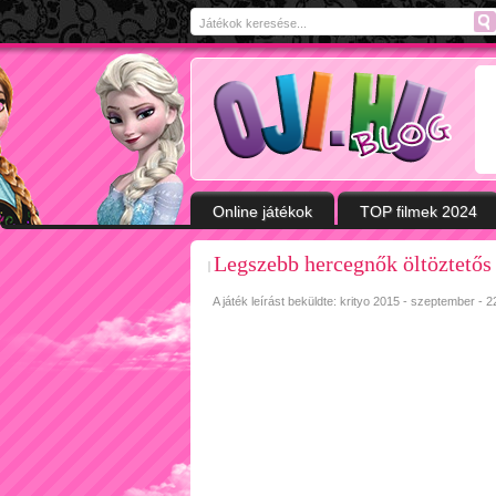
Online játékok
TOP filmek 2024
Legszebb hercegnők öltöztetős 
A játék leírást beküldte: krityo
2015 - szeptember - 2