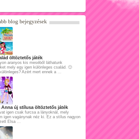
abb blog bejegyzések
alád öltöztetős játék
yon aranyos kis meséből láthatunk
ket mely egy igen különleges család. 🙂
 különleges? Azért mert ennek a …
 Anna új stílusa öltöztetős játék
vat igen csak furcsa a lányoknál, mely
m igen vagánynak néz ki. Ez a stílus nagyon
zett Elsa …