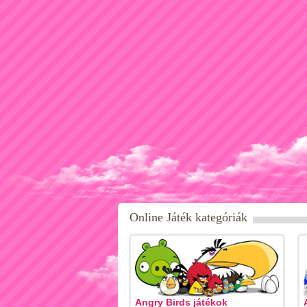
Online Játék kategóriák
Angry Birds játékok