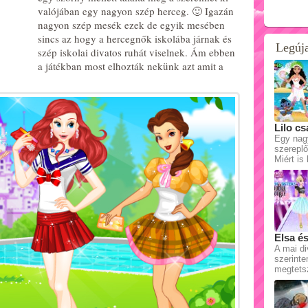
valójában egy nagyon szép herceg. 🙂 Igazán
nagyon szép mesék ezek de egyik mesében
sincs az hogy a hercegnők iskolába járnak és
Legúj
szép iskolai divatos ruhát viselnek. Ám ebben
a játékban most elhozták nekünk azt amit a
Lilo cs
Egy nag
szereplő
Miért is
Elsa és
A mai di
szerinte
megtets