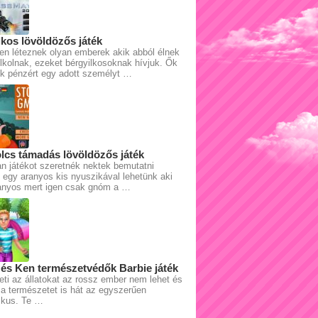
lkos lövöldözős játék
en léteznek olyan emberek akik abból élnek
lkolnak, ezeket bérgyilkosoknak hívjuk. Ők
ik pénzért egy adott személyt …
cs támadás lövöldözős játék
n játékot szeretnék nektek bemutatni
egy aranyos kis nyuszikával lehetünk aki
ranyos mert igen csak gnóm a …
 és Ken természetvédők Barbie játék
eti az állatokat az rossz ember nem lehet és
a természetet is hát az egyszerűen
ikus. Te …