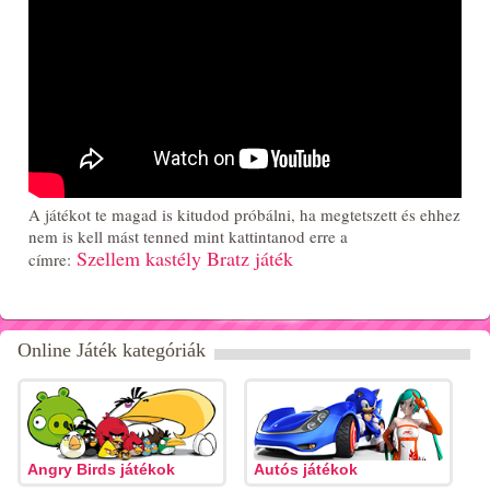
A játékot te magad is kitudod próbálni, ha megtetszett és ehhez
nem is kell mást tenned mint kattintanod erre a
Szellem kastély Bratz játék
címre:
Online Játék kategóriák
Angry Birds játékok
Autós játékok