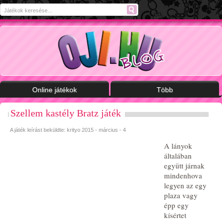
Online játékok
Több
Szellem kastély Bratz játék
A játék leírást beküldte: krityo
2015 - március - 4
A lányok
általában
együtt járnak
mindenhova
legyen az egy
plaza vagy
épp egy
kísértet