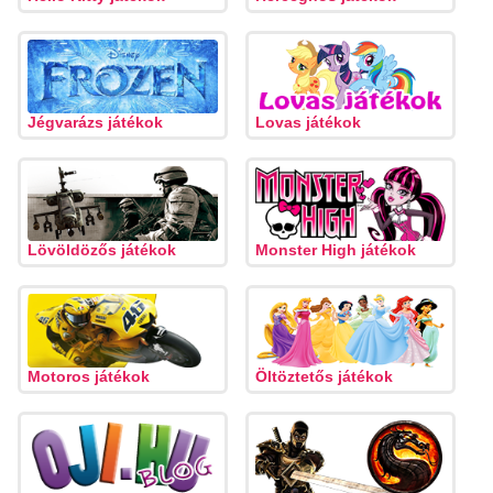
Jégvarázs játékok
Lovas játékok
Lövöldözős játékok
Monster High játékok
Motoros játékok
Öltöztetős játékok