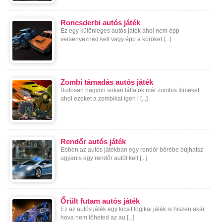
Roncsderbi autós játék
Ez egy különleges autós játék ahol nem épp
versenyezned kell vagy épp a köröket [...]
Zombi támadás autós játék
Biztosan nagyon sokan láttatok már zombis filmeket
ahol ezeket a zombikat igen i [...]
Rendőr autós játék
Ebben az autós játékban egy rendőr bőrébe bújhatsz
ugyanis egy rendőr autót kell [...]
Őrült futam autós játék
Ez az autós játék egy kicsit logikai játék is hiszen akár
hova nem lőheted az au [...]