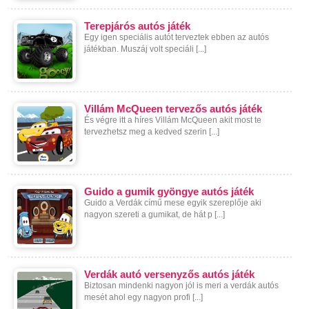
Terepjárós autós játék
Egy igen speciális autót terveztek ebben az autós
játékban. Muszáj volt speciáli [...]
Villám McQueen tervezős autós játék
És végre itt a híres Villám McQueen akit most te
tervezhetsz meg a kedved szerin [...]
Guido a gumik gyöngye autós játék
Guido a Verdák című mese egyik szereplője aki
nagyon szereti a gumikat, de hát p [...]
Verdák autó versenyzős autós játék
Biztosan mindenki nagyon jól is meri a verdák autós
mesét ahol egy nagyon profi [...]