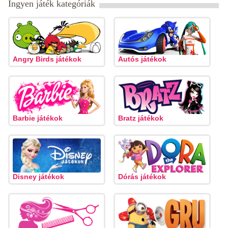
Ingyen játék kategóriák
Angry Birds játékok
Autós játékok
Barbie játékok
Bratz játékok
Disney játékok
Dórás játékok