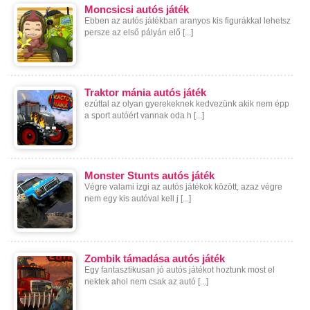
Moncsicsi autós játék
Ebben az autós játékban aranyos kis figurákkal lehetsz
persze az első pályán elő [...]
Traktor mánia autós játék
ezúttal az olyan gyerekeknek kedvezünk akik nem épp
a sport autóért vannak oda h [...]
Monster Stunts autós játék
Végre valami izgi az autós játékok között, azaz végre
nem egy kis autóval kell j [...]
Zombik támadása autós játék
Egy fantasztikusan jó autós játékot hoztunk most el
nektek ahol nem csak az autó [...]