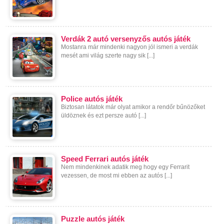
Verdák 2 autó versenyzős autós játék
Mostanra már mindenki nagyon jól ismeri a verdák
mesét ami világ szerte nagy sik [...]
Police autós játék
Biztosan látatok már olyat amikor a rendőr bűnözőket
üldöznek és ezt persze autó [...]
Speed Ferrari autós játék
Nem mindenkinek adatik meg hogy egy Ferrarit
vezessen, de most mi ebben az autós [...]
Puzzle autós játék