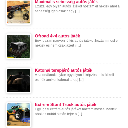
Maximális sebesség autós játék
Ezúttal egy olyan autós játékot hoztam el nektek ahol a
sebesség igen csak nagy [...]
Ofroad 4×4 autós játék
Egy igazán nagyon jó kis autós játékot hoztam most el
nektek és nem csak azért j [...]
Katonai terepjáró autós játék
A katonáknak olykor egy olyan kiképzésen is át kell
esniük amikor katonai telepj [...]
Extrem Stunt Truck autós játék
Egy igazi extrém autós játékot hoztam most el nektek
ahol az autód simán fejre á [...]