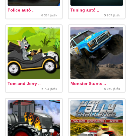
Police autó ..
Tuning autó ..
6 334 játék
5 907 játék
Tom and Jerry ..
Monster Stunts ..
5 711 játék
5 060 játék