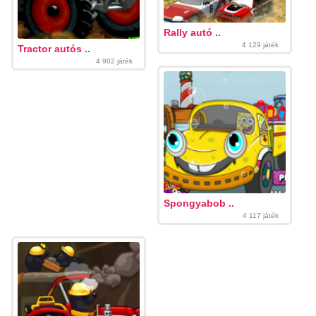
Rally autó ..
4 129 játék
Tractor autós ..
4 902 játék
Spongyabob ..
4 117 játék