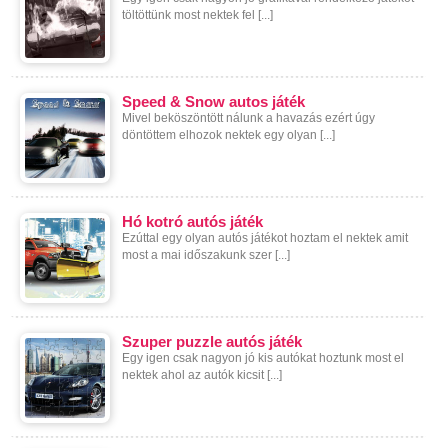
töltöttünk most nektek fel [...]
Speed & Snow autos játék
Mivel beköszöntött nálunk a havazás ezért úgy
döntöttem elhozok nektek egy olyan [...]
Hó kotró autós játék
Ezúttal egy olyan autós játékot hoztam el nektek amit
most a mai időszakunk szer [...]
Szuper puzzle autós játék
Egy igen csak nagyon jó kis autókat hoztunk most el
nektek ahol az autók kicsit [...]