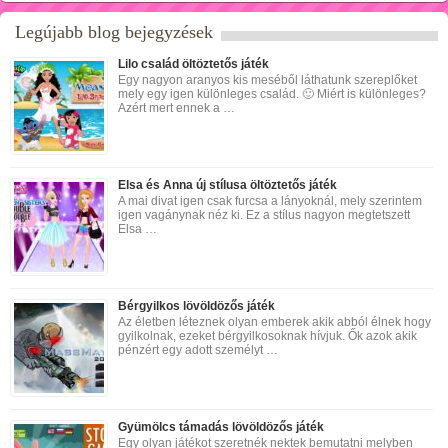
Legújabb blog bejegyzések
Lilo család öltöztetős játék
Egy nagyon aranyos kis meséből láthatunk szereplőket
mely egy igen különleges család. 🙂 Miért is különleges?
Azért mert ennek a …
Elsa és Anna új stílusa öltöztetős játék
A mai divat igen csak furcsa a lányoknál, mely szerintem
igen vagánynak néz ki. Ez a stílus nagyon megtetszett
Elsa …
Bérgyilkos lövöldözős játék
Az életben léteznek olyan emberek akik abból élnek hogy
gyilkolnak, ezeket bérgyilkosoknak hívjuk. Ők azok akik
pénzért egy adott személyt …
Gyümölcs támadás lövöldözős játék
Egy olyan játékot szeretnék nektek bemutatni melyben