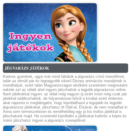
JÉGVARÁZS JÁTÉKOK
Kedves gyerekek, ugye már mind láttátok a jégvarázs című mesefilmet,
talán az elmúlt pár év legnagyobb sikerű Disney animációs meséjének is
mondhatjuk, ezért talán Magyarországon elsőként szeretném megmutatni
nektek ezt az oldalt ahol ingyen játszhattok a legjobb jégvarázsos online
flash játékokkal ingyen, az oldal még nagyon új ezért most még csak pár
játékkal találkozhattok, de folyamatosan bővűl a kínálat ezért érdemes
akár naponta is meglátogatni, hogy kipróbálhasd a legújabb és legjobb
jégvarázsos játékokat, játszhatsz itt Olaf-al, Elsával, de nem maradhat ki
Anna sem természetesen és remélhetőleg egy jó kis trollos játékkal is
játszhatunk majd. Ha szeretnéd kipróbálni a játékokat kattints a képre és
máris játszhatsz ingyen a jégvarázs szereplőivel.