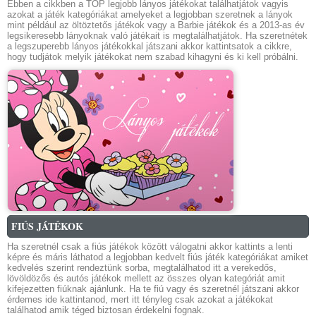
Ebben a cikkben a TOP legjobb lányos játékokat találhatjátok vagyis
azokat a játék kategóriákat amelyeket a legjobban szeretnek a lányok
mint például az öltöztetős játékok vagy a Barbie játékok és a 2013-as év
legsikeresebb lányoknak való játékait is megtalálhatjátok. Ha szeretnétek
a legszuperebb lányos játékokkal játszani akkor kattintsatok a cikkre,
hogy tudjátok melyik játékokat nem szabad kihagyni és ki kell próbálni.
FIÚS JÁTÉKOK
Ha szeretnél csak a fiús játékok között válogatni akkor kattints a lenti
képre és máris láthatod a legjobban kedvelt fiús játék kategóriákat amiket
kedvelés szerint rendeztünk sorba, megtalálhatod itt a verekedős,
lövöldözős és autós játékok mellett az összes olyan kategóriát amit
kifejezetten fiúknak ajánlunk. Ha te fiú vagy és szeretnél játszani akkor
érdemes ide kattintanod, mert itt tényleg csak azokat a játékokat
találhatod amik téged biztosan érdekelni fognak.