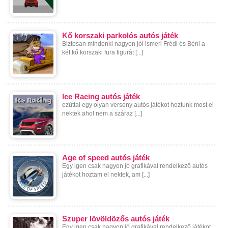
Kő korszaki parkolós autós játék
Biztosan mindenki nagyon jól ismeri Frédi és Béni a
két kő korszaki fura figurát [...]
Ice Racing autós játék
ezúttal egy olyan verseny autós játékot hoztunk most el
nektek ahol nem a száraz [...]
Age of speed autós játék
Egy igen csak nagyon jó grafikával rendelkező autós
játékot hoztam el nektek, am [...]
Szuper lövöldözős autós játék
Egy igen csak nagyon jó grafikával rendelkező játékot