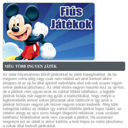
MÉG TÖBB INGYEN JÁTÉK
Az oldal folyamatosan bővűl játékokkal és játék kategóriákkal, de ha
mégsem volna elég vagy csak nem találod azt amit keresel akkor
látogass el az oji.hu által ajánlott weboldalra ahol sok-sok szuper ingyen
online játékkal játszhatsz. Az oldal elsőre nagyon hasonló lesz az oji-hoz,
de a játékok nem ugyan azok és sokkal többet találhatsz, a legjobb
játékok listája már nagyon rég gyűjti a statisztikákat, hogy melyik a
legkedveltebb amivel sokan játszanak akár többször is így azok a
játékok biztosan nagyon jók hiszen nagyon sokan kedvelik. Még több
kategóriát találsz az oldalon így sokkal többféle játékot fogsz találni, az
oldalon ahogy az oji-n sincs felugró idegesítő reklámok, csak szolidan
találhatsz hirdetéseket amik nem zavarják a játékot. Ha szeretnéd
megnézni ezt az oldalt is akkor kattints a lenti képre és máris játszhatsz
a sokak által kedvelt játékokkal.