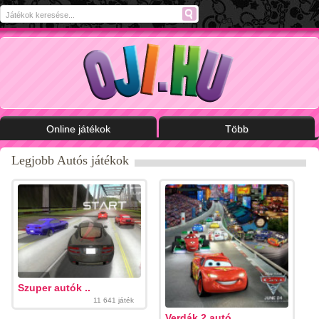
Online játékok
Több
Legjobb Autós játékok
Szuper autók ..
11 641 játék
Verdák 2 autó ..