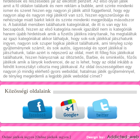
hirdetések és részesedés jár az elköltött pénzért. Az első olyan játék
amit a fő oldalon találunk és nem reklám a bubble, amit szinte mindenki
ismer és szeret hiszen egy nagyon jó játék attól függetlenül, hogy egy
nagyon alap és nagyon régi játékról van szó, hiszen egyszerűsége és
nehézsége miatt bárkit leköt és szinte mindenki megpróbálja másodszor
is. A baloldali menüben találhatunk kategóriákat, de itt is van egy kis
becsapósdi, hiszen az első kategória nevek igazából nem is kategóriák
hanem újabb hirdetések amik a fizetős játékra irányítanak, ha megtaláltuk
az igazi kategóriákat akkor láthatjuk, hogy sok-sok játékkal játszhatunk
ingyen, nagyon sok szuper logikai játékot találhatunk, ami tényleg szép
gyűjteménynek számít, és sok autós, ügyességi és sport játékkal is
játszhatunk, talán azért is népszerű az oldal, mert itt főleg fiús játékokat
találhatunk, hiszen hiányoznak az öltöztetős, Barbie, és sminkelős, főzős
játékok amik a lányok kedvencei, de az is lehet, hogy az oldal inkább a
felnőtt korosztályt célozta meg játékaival. Az oldal összességében egy
nagyon jó mindig elérhető gyors weboldal, hatalmas játék gyűjteménnyel,
de tényleg megérdemli a legjobb játék weboldal címet?
Közösségi oldalaink
Online játékok ingyen [Online játékok ingyen.]