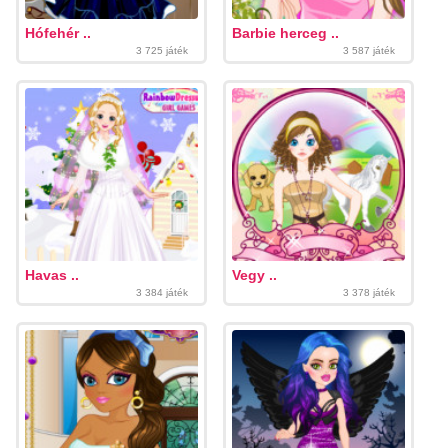
Hófehér ..
Barbie herceg ..
3 725 játék
3 587 játék
Havas ..
Vegy ..
3 384 játék
3 378 játék