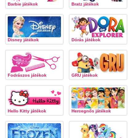
Barbie játékok
Bratz játékok
Disney játékok
Dórás játékok
Fodrászos játékok
GRU játékok
Hello Kitty játékok
Hercegnős játékok