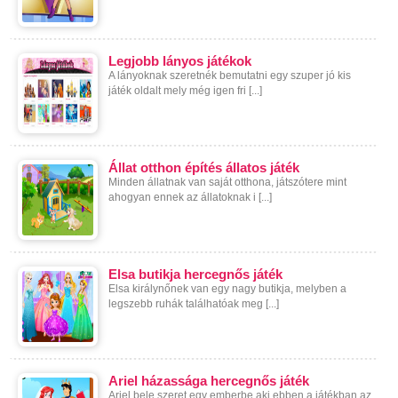
Legjobb lányos játékok
A lányoknak szeretnék bemutatni egy szuper jó kis
játék oldalt mely még igen fri [...]
Állat otthon építés állatos játék
Minden állatnak van saját otthona, játszótere mint
ahogyan ennek az állatoknak i [...]
Elsa butikja hercegnős játék
Elsa királynőnek van egy nagy butikja, melyben a
legszebb ruhák találhatóak meg [...]
Ariel házassága hercegnős játék
Ariel bele szeret egy emberbe aki ebben a játékban az