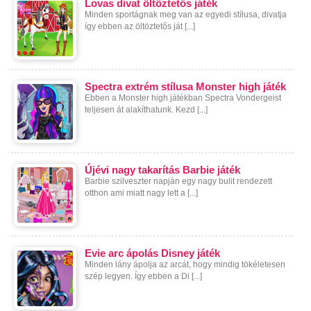
Lovas divat öltöztetős játék
Minden sportágnak meg van az egyedi stílusa, divatja
így ebben az öltöztetős ját [...]
Spectra extrém stílusa Monster high játék
Ebben a Monster high játékban Spectra Vondergeist
teljesen át alakíthatunk. Kezd [...]
Újévi nagy takarítás Barbie játék
Barbie szilveszter napján egy nagy bulit rendezett
otthon ami miatt nagy lett a [...]
Evie arc ápolás Disney játék
Minden lány ápolja az arcát, hogy mindig tökéletesen
szép legyen. Így ebben a Di [...]