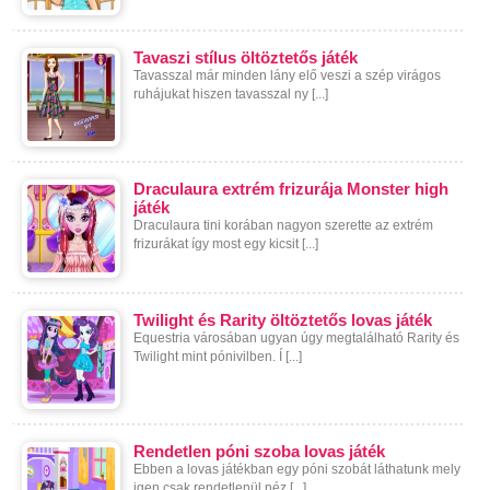
Tavaszi stílus öltöztetős játék
Tavasszal már minden lány elő veszi a szép virágos
ruhájukat hiszen tavasszal ny [...]
Draculaura extrém frizurája Monster high
játék
Draculaura tini korában nagyon szerette az extrém
frizurákat így most egy kicsit [...]
Twilight és Rarity öltöztetős lovas játék
Equestria városában ugyan úgy megtalálható Rarity és
Twilight mint pónivilben. Í [...]
Rendetlen póni szoba lovas játék
Ebben a lovas játékban egy póni szobát láthatunk mely
igen csak rendetlenül néz [...]