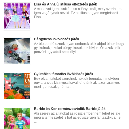
Elsa és Anna új stílusa öltöztetős játék
A mai divat igen csak furcsa a lányoknál, mely szerintem
igen vagánynak néz ki. Ez a stílus nagyon megtetszett
Elsa …
Bérgyilkos lövöldözős játék
Az életben léteznek olyan emberek akik abból élnek hogy
gyilkolnak, ezeket bérgyilkosoknak hívjuk. Ők azok akik
pénzért egy adott személyt …
Gyümölcs támadás lövöldözős játék
Egy olyan játékot szeretnék nektek bemutatni melyben
egy aranyos kis nyuszikával lehetünk aki azért aranyos
mert igen csak gnóm a …
Barbie és Ken természetvédők Barbie játék
Aki szereti az állatokat az rossz ember nem lehet és aki
még a természetet is hát az egyszerűen fantasztikus. Te
…