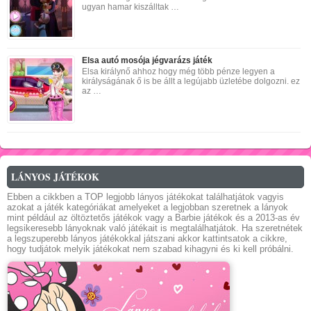
ugyan hamar kiszálltak …
Elsa autó mosója jégvarázs játék
Elsa királynő ahhoz hogy még több pénze legyen a
királyságának ő is be állt a legújabb üzletébe dolgozni. ez
az …
LÁNYOS JÁTÉKOK
Ebben a cikkben a TOP legjobb lányos játékokat találhatjátok vagyis
azokat a játék kategóriákat amelyeket a legjobban szeretnek a lányok
mint például az öltöztetős játékok vagy a Barbie játékok és a 2013-as év
legsikeresebb lányoknak való játékait is megtalálhatjátok. Ha szeretnétek
a legszuperebb lányos játékokkal játszani akkor kattintsatok a cikkre,
hogy tudjátok melyik játékokat nem szabad kihagyni és ki kell próbálni.