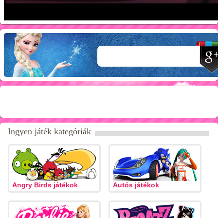
Ingyen játék kategóriák
Angry Birds játékok
Autós játékok