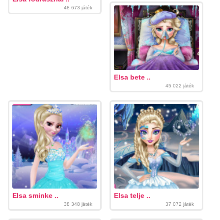
48 673 játék
Elsa bete ..
45 022 játék
Elsa sminke ..
Elsa telje ..
38 348 játék
37 072 játék