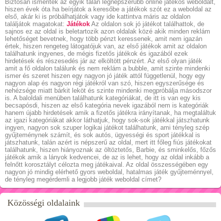
Biztosan ismeritek az egyik talán legnépszerűbb online játékos weboldalt,
hiszen évek óta ha beírjátok a keresőbe a játékok szót ez a weboldal az
első, akár ki is próbálhatjátok vagy ide kattintva máris az oldalon
találjátok magatokat:
Játékok
Az oldalon sok jó játékot találhattok, de
sajnos ez az oldal is beletartozik azon oldalak közé akik minden reklám
lehetőséget bevetnek, hogy több pénzt keressenek, amit nem igazán
értek, hiszen rengeteg látogatójuk van, az első játékok amit az oldalon
találhatunk ingyenes, de mégis fizetős játékok és igazából ezek
hirdetések és részesedés jár az elköltött pénzért. Az első olyan játék
amit a fő oldalon találunk és nem reklám a bubble, amit szinte mindenki
ismer és szeret hiszen egy nagyon jó játék attól függetlenül, hogy egy
nagyon alap és nagyon régi játékról van szó, hiszen egyszerűsége és
nehézsége miatt bárkit leköt és szinte mindenki megpróbálja másodszor
is. A baloldali menüben találhatunk kategóriákat, de itt is van egy kis
becsapósdi, hiszen az első kategória nevek igazából nem is kategóriák
hanem újabb hirdetések amik a fizetős játékra irányítanak, ha megtaláltuk
az igazi kategóriákat akkor láthatjuk, hogy sok-sok játékkal játszhatunk
ingyen, nagyon sok szuper logikai játékot találhatunk, ami tényleg szép
gyűjteménynek számít, és sok autós, ügyességi és sport játékkal is
játszhatunk, talán azért is népszerű az oldal, mert itt főleg fiús játékokat
találhatunk, hiszen hiányoznak az öltöztetős, Barbie, és sminkelős, főzős
játékok amik a lányok kedvencei, de az is lehet, hogy az oldal inkább a
felnőtt korosztályt célozta meg játékaival. Az oldal összességében egy
nagyon jó mindig elérhető gyors weboldal, hatalmas játék gyűjteménnyel,
de tényleg megérdemli a legjobb játék weboldal címet?
Közösségi oldalaink