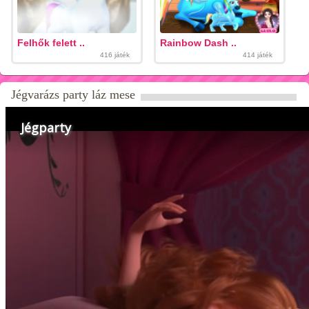
Felhők felett ..
Rainbow Dash ..
416 játék
414 játék
Jégvarázs party láz mese