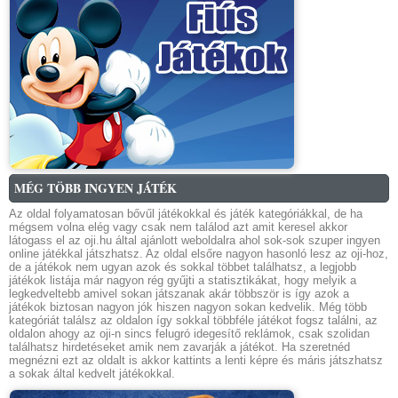
MÉG TÖBB INGYEN JÁTÉK
Az oldal folyamatosan bővűl játékokkal és játék kategóriákkal, de ha
mégsem volna elég vagy csak nem találod azt amit keresel akkor
látogass el az oji.hu által ajánlott weboldalra ahol sok-sok szuper ingyen
online játékkal játszhatsz. Az oldal elsőre nagyon hasonló lesz az oji-hoz,
de a játékok nem ugyan azok és sokkal többet találhatsz, a legjobb
játékok listája már nagyon rég gyűjti a statisztikákat, hogy melyik a
legkedveltebb amivel sokan játszanak akár többször is így azok a
játékok biztosan nagyon jók hiszen nagyon sokan kedvelik. Még több
kategóriát találsz az oldalon így sokkal többféle játékot fogsz találni, az
oldalon ahogy az oji-n sincs felugró idegesítő reklámok, csak szolidan
találhatsz hirdetéseket amik nem zavarják a játékot. Ha szeretnéd
megnézni ezt az oldalt is akkor kattints a lenti képre és máris játszhatsz
a sokak által kedvelt játékokkal.