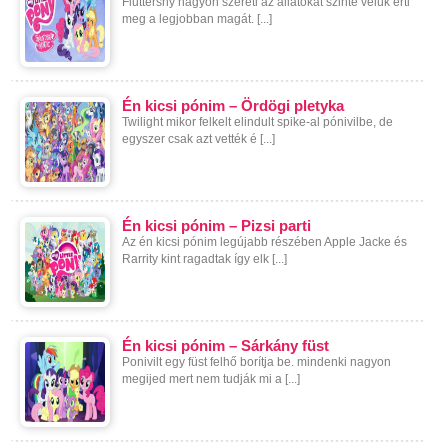
Fluttershy nagyon szereti az állatokat szinte velük érti
meg a legjobban magát. [...]
Én kicsi pónim – Ördögi pletyka
Twilight mikor felkelt elindult spike-al pónivilbe, de
egyszer csak azt vették é [...]
Én kicsi pónim – Pizsi parti
Az én kicsi pónim legújabb részében Apple Jacke és
Rarrity kint ragadtak így elk [...]
Én kicsi pónim – Sárkány füst
Ponivilt egy füst felhő borítja be. mindenki nagyon
megijed mert nem tudják mi a [...]