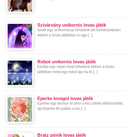
Szivárvány unikornis lovas játék
Ismét egy unikornissal lehetünk aki természetesen
ebben a lovas játékban is egy [...]
Robot unikornis lovas játék
Ezúttal egy olyan lóval lehetünk ebben a lovas
játékban mely egy robot így ha le [...]
Eperke lovagol lovas játék
Eperke egy farmon él ahol a kis csibék elkóboroltak,
így Eperke fel pattan a lov [...]
Bratz pónik lovas játék