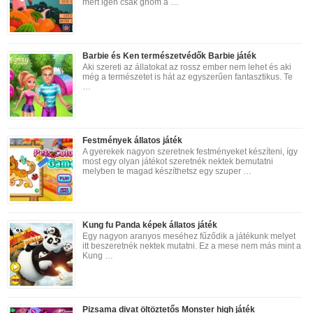
mert igen csak gnóm a …
Barbie és Ken természetvédők Barbie játék
Aki szereti az állatokat az rossz ember nem lehet és aki
még a természetet is hát az egyszerűen fantasztikus. Te
…
Festmények állatos játék
A gyerekek nagyon szeretnek festményeket készíteni, így
most egy olyan játékot szeretnék nektek bemutatni
melyben te magad készíthetsz egy szuper …
Kung fu Panda képek állatos játék
Egy nagyon aranyos meséhez fűződik a játékunk melyet
itt beszeretnék nektek mutatni. Ez a mese nem más mint a
Kung …
Pizsama divat öltöztetős Monster high játék