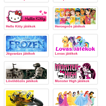
Hello Kitty játékok
Hercegnős játékok
Jégvarázs játékok
Lovas játékok
Lövöldözős játékok
Monster High játékok