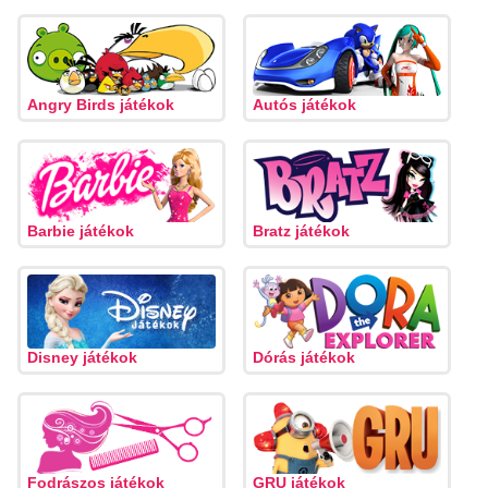
Angry Birds játékok
Autós játékok
Barbie játékok
Bratz játékok
Disney játékok
Dórás játékok
Fodrászos játékok
GRU játékok