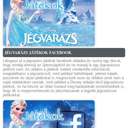
JÉGVARÁZS JÁTÉKOK FACEBOOK
Látogass el a jégvarázs játékok facebook oldalára és nyomj egy like-ot,
hogy mindig értesülj az újdonságokról és ne maradj le egy jégvarázsos
játékról sem. Az oldalon a játékok mellett mindenféle információt
megtalálhatsz a jégvarázsról, mint például háttérképek, jelenet képek,
poszterek és olyan játékokat is megosztunk ezen az oldalon amik nem a
saját oldalainkon vannak, mint például a Disney oldalán lévő jégvarázsos
játékok, és ha tetszik az oldal mutasd meg barátaidnak ismerőseidnek is,
hogy ők is megismerhessék és játszhassanak a legjobb jégvarázsos
játékokkal.