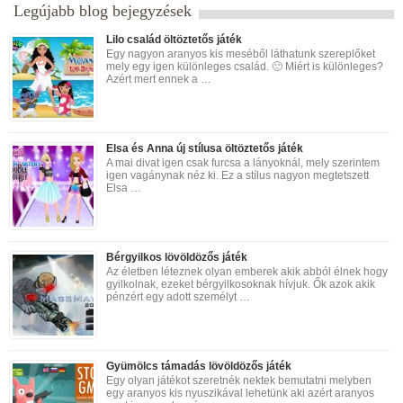
Legújabb blog bejegyzések
Lilo család öltöztetős játék
Egy nagyon aranyos kis meséből láthatunk szereplőket
mely egy igen különleges család. 🙂 Miért is különleges?
Azért mert ennek a …
Elsa és Anna új stílusa öltöztetős játék
A mai divat igen csak furcsa a lányoknál, mely szerintem
igen vagánynak néz ki. Ez a stílus nagyon megtetszett
Elsa …
Bérgyilkos lövöldözős játék
Az életben léteznek olyan emberek akik abból élnek hogy
gyilkolnak, ezeket bérgyilkosoknak hívjuk. Ők azok akik
pénzért egy adott személyt …
Gyümölcs támadás lövöldözős játék
Egy olyan játékot szeretnék nektek bemutatni melyben
egy aranyos kis nyuszikával lehetünk aki azért aranyos