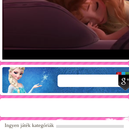
Ingyen játék kategóriák