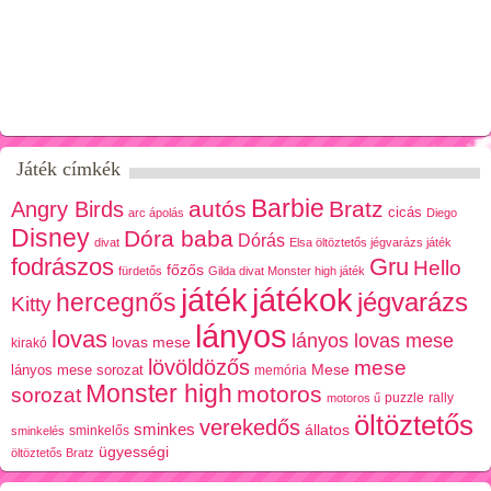
Játék címkék
Barbie
autós
Bratz
Angry Birds
cicás
arc ápolás
Diego
Disney
Dóra baba
Dórás
divat
Elsa öltöztetős jégvarázs játék
fodrászos
Gru
Hello
főzős
fürdetős
Gilda divat Monster high játék
játékok
játék
hercegnős
jégvarázs
Kitty
lányos
lovas
lányos lovas mese
lovas mese
kirakó
lövöldözős
mese
Mese
lányos mese sorozat
memória
Monster high
motoros
sorozat
puzzle
rally
motoros ű
öltöztetős
verekedős
sminkes
állatos
sminkelős
sminkelés
ügyességi
öltöztetős Bratz