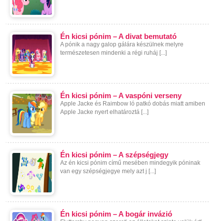
Én kicsi pónim – A divat bemutató
A pónik a nagy galop gálára készülnek melyre
természetesen mindenki a régi ruháj [...]
Én kicsi pónim – A vaspóni verseny
Apple Jacke és Raimbow ló patkó dobás miatt amiben
Apple Jacke nyert elhatároztá [...]
Én kicsi pónim – A szépségjegy
Az én kicsi pónim című mesében mindegyik póninak
van egy szépségjegye mely azt j [...]
Én kicsi pónim – A bogár invázió