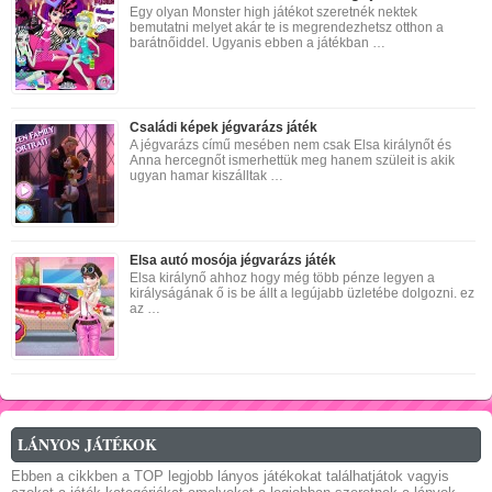
Egy olyan Monster high játékot szeretnék nektek
bemutatni melyet akár te is megrendezhetsz otthon a
barátnőiddel. Ugyanis ebben a játékban …
Családi képek jégvarázs játék
A jégvarázs című mesében nem csak Elsa királynőt és
Anna hercegnőt ismerhettük meg hanem szüleit is akik
ugyan hamar kiszálltak …
Elsa autó mosója jégvarázs játék
Elsa királynő ahhoz hogy még több pénze legyen a
királyságának ő is be állt a legújabb üzletébe dolgozni. ez
az …
LÁNYOS JÁTÉKOK
Ebben a cikkben a TOP legjobb lányos játékokat találhatjátok vagyis