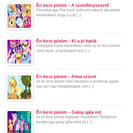
Én kicsi pónim – A szemfényvesztő
Pónivilbe egy Trixi nevű unikornis érkezik aki elhiteti
mindenkivel, hogy ő a le [...]
Én kicsi pónim – Ki a jó barát
A legújabb lovas mesénkben mely az én kicsi pónim
című mese, a barátságról lesz [...]
Én kicsi pónim – Alma szüret
Az én kicsi pónim című mesében a póniknak ugyan
úgy van napi elfoglaltságuk, min [...]
Én kicsi pónim – Galop gála est
Az én kicsi pónim legújabb meséjében Twilight és
barátai egy galop gála estre ké [...]