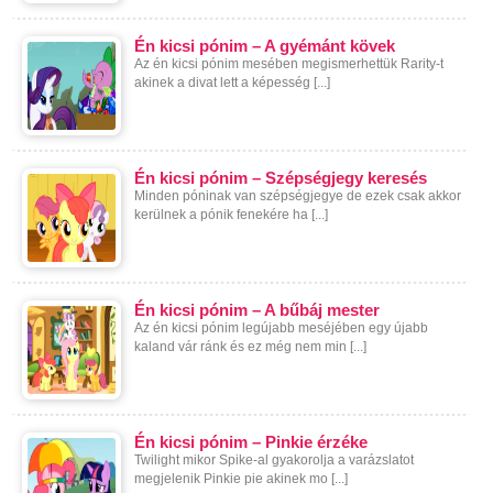
Én kicsi pónim – A gyémánt kövek
Az én kicsi pónim mesében megismerhettük Rarity-t
akinek a divat lett a képesség [...]
Én kicsi pónim – Szépségjegy keresés
Minden póninak van szépségjegye de ezek csak akkor
kerülnek a pónik fenekére ha [...]
Én kicsi pónim – A bűbáj mester
Az én kicsi pónim legújabb meséjében egy újabb
kaland vár ránk és ez még nem min [...]
Én kicsi pónim – Pinkie érzéke
Twilight mikor Spike-al gyakorolja a varázslatot
megjelenik Pinkie pie akinek mo [...]