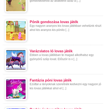
gondoskodnod az állatokról azaz a [...]
Pónik gondozása lovas játék
Egy nagyon aranyos kis lovas játékban vehetünk részt
ahol kis aranyos kis pónilo [...]
Varázslatos ló lovas játék
Ebben a lovas játékban te magad alkothatsz egy
gyönyörű szép lovat. Először is v [...]
Fantázia póni lovas játék
Ezúttal a lányoknak szeretnék kedvezni egy nagyon jó
kis lovas játékkal ahol el [...]