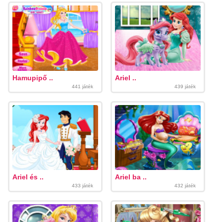
Hamupipő ..
Ariel ..
441 játék
439 játék
Ariel és ..
Ariel ba ..
433 játék
432 játék