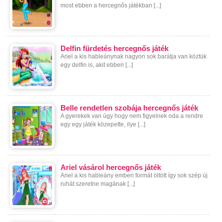
most ebben a hercegnős játékban [...]
Delfin fürdetés hercegnős játék
Ariel a kis hableánynak nagyon sok barátja van köztük
egy delfin is, akit ebben [...]
Belle rendetlen szobája hercegnős játék
A gyerekek van úgy hogy nem figyelnek oda a rendre
egy egy játék közepette, ilye [...]
Ariel vásárol hercegnős játék
Ariel a kis hableány emberi formát öltött így sok szép új
ruhát szeretne magának [...]