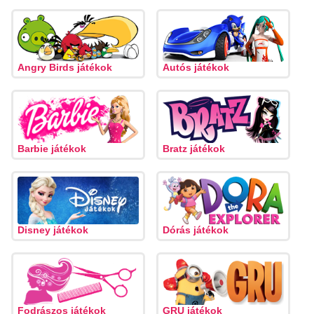
Angry Birds játékok
Autós játékok
Barbie játékok
Bratz játékok
Disney játékok
Dórás játékok
Fodrászos játékok
GRU játékok