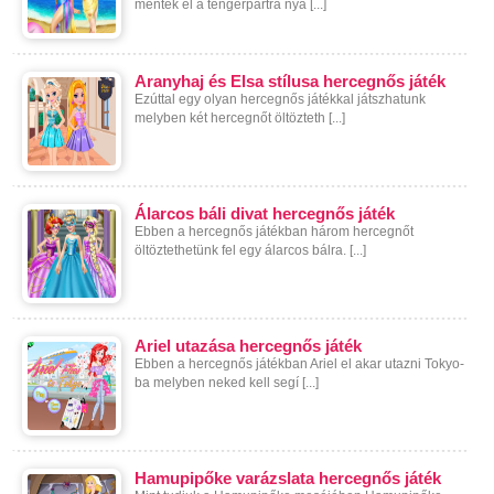
mentek el a tengerpartra nya [...]
Aranyhaj és Elsa stílusa hercegnős játék
Ezúttal egy olyan hercegnős játékkal játszhatunk
melyben két hercegnőt öltözteth [...]
Álarcos báli divat hercegnős játék
Ebben a hercegnős játékban három hercegnőt
öltöztethetünk fel egy álarcos bálra. [...]
Ariel utazása hercegnős játék
Ebben a hercegnős játékban Ariel el akar utazni Tokyo-
ba melyben neked kell segí [...]
Hamupipőke varázslata hercegnős játék