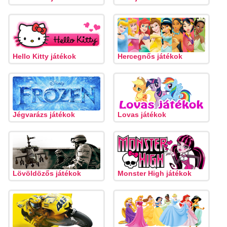
Hello Kitty játékok
Hercegnős játékok
Jégvarázs játékok
Lovas játékok
Lövöldözős játékok
Monster High játékok