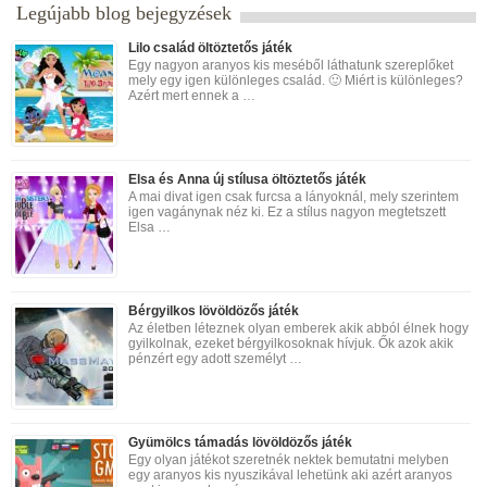
Legújabb blog bejegyzések
Lilo család öltöztetős játék
Egy nagyon aranyos kis meséből láthatunk szereplőket
mely egy igen különleges család. 🙂 Miért is különleges?
Azért mert ennek a …
Elsa és Anna új stílusa öltöztetős játék
A mai divat igen csak furcsa a lányoknál, mely szerintem
igen vagánynak néz ki. Ez a stílus nagyon megtetszett
Elsa …
Bérgyilkos lövöldözős játék
Az életben léteznek olyan emberek akik abból élnek hogy
gyilkolnak, ezeket bérgyilkosoknak hívjuk. Ők azok akik
pénzért egy adott személyt …
Gyümölcs támadás lövöldözős játék
Egy olyan játékot szeretnék nektek bemutatni melyben
egy aranyos kis nyuszikával lehetünk aki azért aranyos