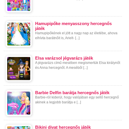
Hamupipőke menyasszony hercegnős
játék
Hamupipőkének el jött a nagy nap az életébe, ahova
elhívta barátnőit is, Arielt- [...]
Elsa varázsol jégvarázs játék
A jégvarázs című mesében megismertük Elsa királynőt
és Anna hercegnőt. A meséből [...]
Barbie Delfin barátja hercegnős játék
Barbie-ról kiderül, hogy valójában egy sellő hercegnő
akinek a legjobb barátja e [...]
Bikini divat hercegnős játék