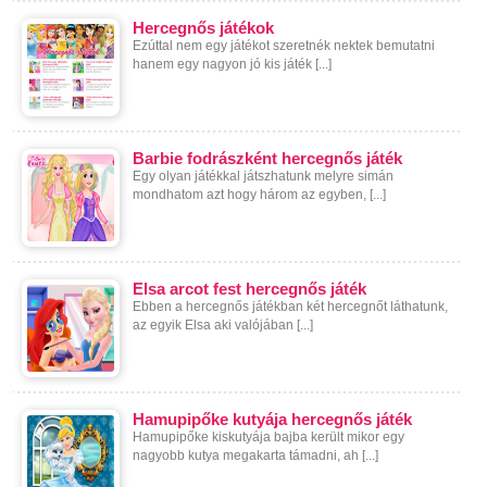
Hercegnős játékok
Ezúttal nem egy játékot szeretnék nektek bemutatni
hanem egy nagyon jó kis játék [...]
Barbie fodrászként hercegnős játék
Egy olyan játékkal játszhatunk melyre simán
mondhatom azt hogy három az egyben, [...]
Elsa arcot fest hercegnős játék
Ebben a hercegnős játékban két hercegnőt láthatunk,
az egyik Elsa aki valójában [...]
Hamupipőke kutyája hercegnős játék
Hamupipőke kiskutyája bajba került mikor egy
nagyobb kutya megakarta támadni, ah [...]